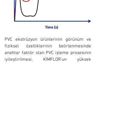
PVC ekstrüzyon ürünlerinin görünüm ve
fiziksel özelliklerinin belirlenmesinde
anahtar faktör olan PVC işleme prosesinin
iyileştirilmesi, KİMFLOR'un yüksek
kalitedeki proses yardımcıları tarafından
optimize edilmiştir.
PVC füzyonunu ve
eriyik reolojisini modifiye eden KİMFLOR
proses yardımcıları, dayanıklı, yüksek
kaliteli, yüksek parlaklıkta, hava şartlarına
dayanıklı rijit PVC uygulamaları için
muhteşem plastifikasyon sağlar.
KİMFLOR
One-Pack PVC Stabilizatörleri ile beraber
kullanıldığında yüksek verim, üstün
performans ve proses kabiliyeti sağlayan
KİMFLOR Proses Yardımcıları hakkında